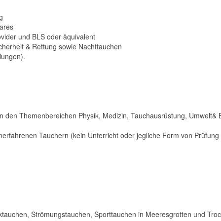
g
bares
ider und BLS oder äquivalent
cherheit & Rettung sowie Nachttauchen
lungen).
te in den Themenbereichen Physik, Medizin, Tauchausrüstung, Umwelt
unerfahrenen Tauchern (kein Unterricht oder jegliche Form von Prüfung
ktauchen, Strömungstauchen, Sporttauchen in Meeresgrotten und Tro