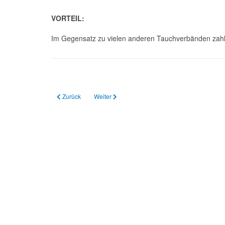
VORTEIL:
Im Gegensatz zu vielen anderen Tauchverbänden zahle
Previous article: Rescue Diver
Next article: Master Diver
Zurück
Weiter